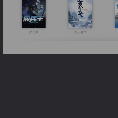
佣兵王
诸仙天下
军魂永铸
心铸天途