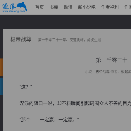
首页
书库
动漫
新小说吧
作者福利
作
极帝战尊
第一千零三十一章、突遭挑衅，虎虎生威
第一千零三十
小说：
极帝战尊
作者：
淡起
“这？”
涅混的随口一说，却不料瞬间引起周围众人不善的目光
“那个……一定赢，一定赢。”