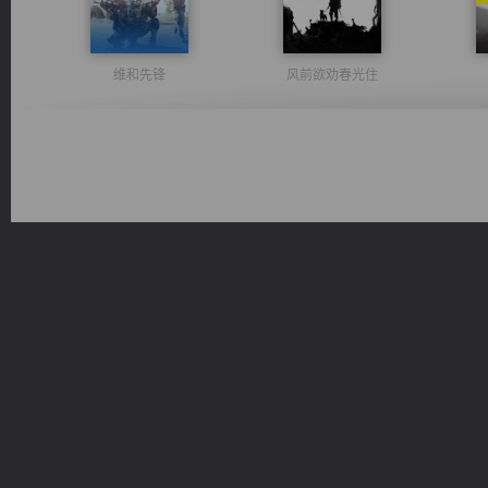
维和先锋
风前欲劝春光住
一术镇天
豪门战神：我既王（又名战神归来不败神婿修罗战神）
佣兵王
激荡人生