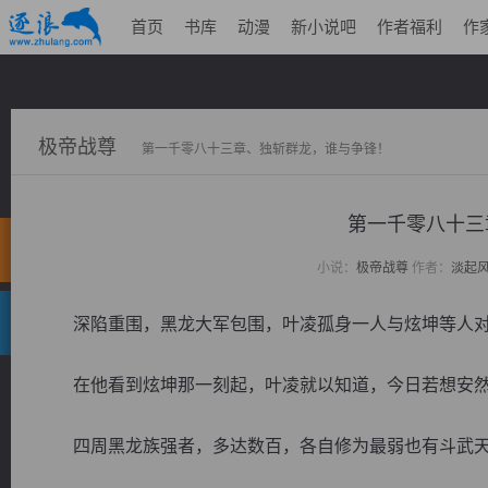
首页
书库
动漫
新小说吧
作者福利
作
极帝战尊
第一千零八十三章、独斩群龙，谁与争锋！
第一千零八十三
小说：
极帝战尊
作者：
淡起
深陷重围，黑龙大军包围，叶凌孤身一人与炫坤等人对
在他看到炫坤那一刻起，叶凌就以知道，今日若想安然
四周黑龙族强者，多达数百，各自修为最弱也有斗武天