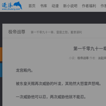
首页
书库
动漫
新小说吧
作者福利
作
极帝战尊
第一千零九十一章、雷霆之怒，蓄意谋利
第一千零九十
小说：
极帝战尊
作者：
淡起
龙宫殿内。
被东皇天赐再次威胁的叶凌，其勃然大怒雷声怒喝。
一次威胁他可以忍，两次威胁他就不能忍。