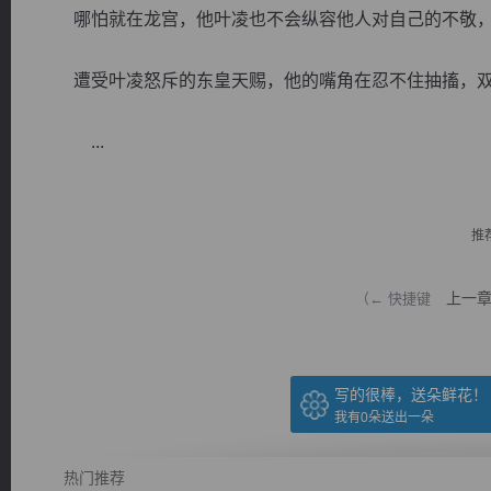
哪怕就在龙宫，他叶凌也不会纵容他人对自己的不敬，
遭受叶凌怒斥的东皇天赐，他的嘴角在忍不住抽搐，双
...
逐浪小说
推
上一
（← 快捷键
写的很棒，送朵鲜花！
我有
0
朵送出一朵
热门推荐