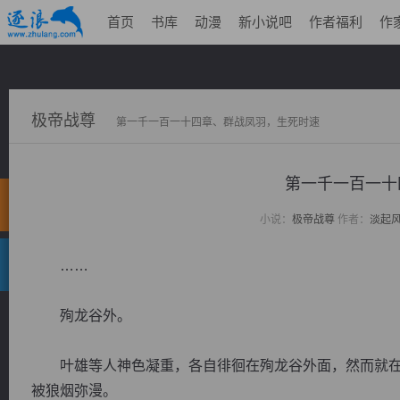
首页
书库
动漫
新小说吧
作者福利
作
极帝战尊
第一千一百一十四章、群战凤羽，生死时速
第一千一百一十
小说：
极帝战尊
作者：
淡起
……
殉龙谷外。
叶雄等人神色凝重，各自徘徊在殉龙谷外面，然而就在
被狼烟弥漫。