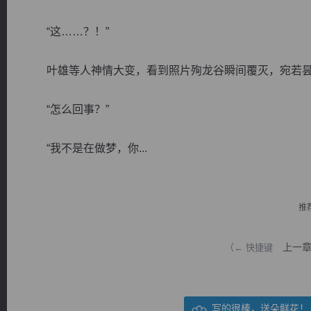
“这……？！”
叶雄等人神情大变，看到照片殉龙谷瞬间覆灭，宛若昙
逐浪小说
“怎么回事？”
“我不是在做梦，你...
推
上一
（← 快捷键
写的很棒，送朵鲜花！