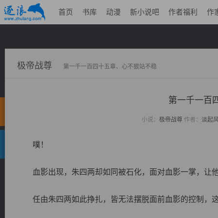
首页
书库
动漫
新小说吧
作者福利
作
极帝战尊
第一千一百四十五章、心不狠站不稳
第一千一百
小说：
极帝战尊
作者：
淡起
噗！
血影出现，朱四两却如同被石化，面对血影一掌，让他
任由朱四两如此挣扎，皆无法摆脱面前血影的控制，这