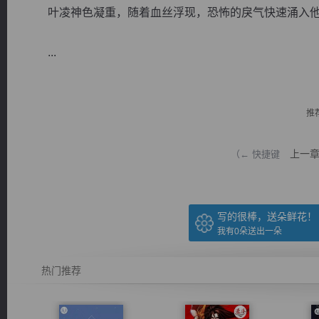
叶凌神色凝重，随着血丝浮现，恐怖的戾气快速涌入他
...
逐浪小说
推
上一
（← 快捷键
写的很棒，送朵鲜花！
我有
0
朵送出一朵
热门推荐