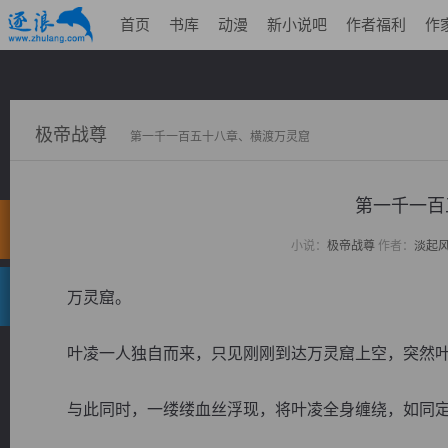
首页
书库
动漫
新小说吧
作者福利
作
极帝战尊
第一千一百五十八章、横渡万灵窟
第一千一百
小说：
极帝战尊
作者：
淡起
万灵窟。
叶凌一人独自而来，只见刚刚到达万灵窟上空，突然叶
与此同时，一缕缕血丝浮现，将叶凌全身缠绕，如同定