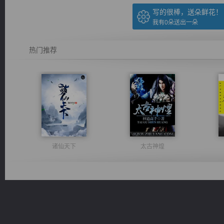
写的很棒，送朵鲜花！
我有
0
朵送出一朵
热门推荐
诸仙天下
太古神煌