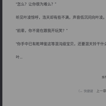
“怎么？让你很为难么？”
听见叶凌惊呼，浩天却有些不满，声音低沉问向叶凌
“前辈，你不是在跟我开玩笑？”
逐浪小说
“你手中已有乾坤鉴这等混沌级宝贝，还要混天铃干什么
叶...
推
上一
（← 快捷键