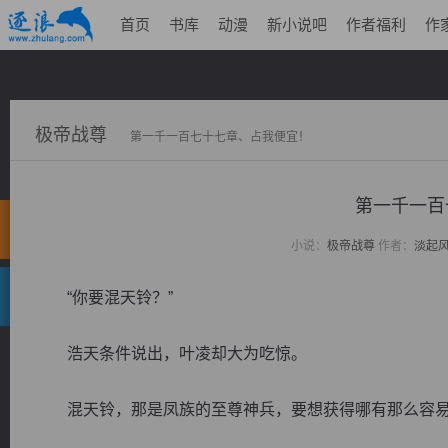
首页
书库
动漫
新小说吧
作者福利
作
极帝战尊
第一千一百七十七章、占我便宜！
第一千一百
小说：
极帝战尊
作者：
淡起
“你要混天铃？”
浩天条件说出，叶凌却大为吃惊。
混天铃，那是凤族的至尊神兵，要想获得哪有那么容