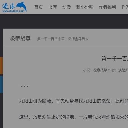
首页
书库
动漫
新小说吧
作者福利
作
极帝战尊
第一千一百八十章、炎海金乌后人
第一千一百
小说：
极帝战尊
作者：
淡起
……
九阳山极为隐蔽，率先动身寻找九阳山的凰莹，此刻竟
这里，乃是众生止步的绝地，一片看似火海炽热如火的