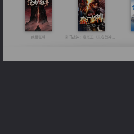
绝世狂尊
豪门战神：我既王（又名战神归来不败神婿修罗战神）
风前欲劝春光住
太古神煌