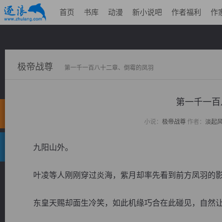
首页
书库
动漫
新小说吧
作者福利
作
极帝战尊
第一千一百八十二章、倒霉的凤羽
第一千一百
小说：
极帝战尊
作者：
淡起
九阳山外。
叶凌等人刚刚穿过炎海，紫月却率先看到前方凤羽的
东皇天赐却面生冷笑，如此机缘巧合在此碰见，自然让