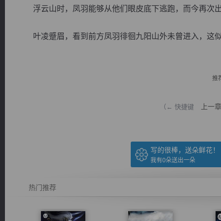
浮云山时，凤羽能够从他们眼皮底下逃跑，而今再次出
叶凌蹙眉，看到前方凤羽徘徊九阳山外未曾进入，这似乎有
逐浪小说
推
上一
（← 快捷键
写的很棒，送朵鲜花！
我有
0
朵送出一朵
热门推荐