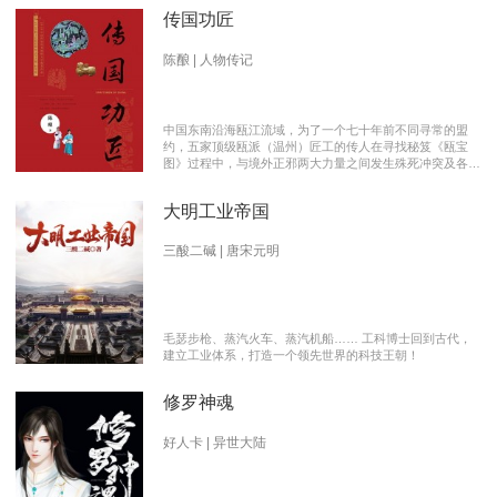
传国功匠
陈酿 | 人物传记
中国东南沿海瓯江流域，为了一个七十年前不同寻常的盟
约，五家顶级瓯派（温州）匠工的传人在寻找秘笈《瓯宝
图》过程中，与境外正邪两大力量之间发生殊死冲突及各派
瓯越匠人之间颇有历史渊源的爱恨情仇的传奇。 【向新中
国成立70周年献礼参赛作品】本书荣获2019优秀网络文学
大明工业帝国
推介、2019扬子江原创网络文学大赛特别奖 【主要故事线
索】： 1、中国瓯匠与上世纪来到中国的传教士订立了70年
护宝盟约。 2、瓯匠传人为寻找《瓯宝图》以及“瓯宝”，与
三酸二碱 | 唐宋元明
境外邪恶势力的生死夺宝。 3、瓯匠传人之间的几代人爱恨
情仇以及与境外善恶两大力量的历史恩怨纠缠。
毛瑟步枪、蒸汽火车、蒸汽机船…… 工科博士回到古代，
建立工业体系，打造一个领先世界的科技王朝！
修罗神魂
好人卡 | 异世大陆