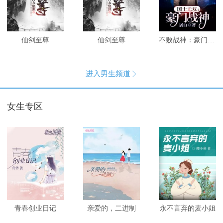
仙剑至尊
仙剑至尊
不败战神：豪门战神
进入男生频道

女生专区
青春创业日记
亲爱的，二进制
永不言弃的麦小姐