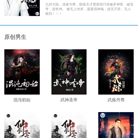
九州大陆，强者为尊，陨落天才楚星雨巧得修罗神骨，破苍
穹，逆乾坤。 修无上传承，凝最强神魂，战无不胜，无人
敢挡！！！
原创男生
混沌初始
武神圣帝
武炼丹尊