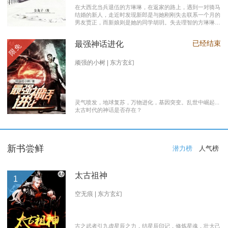
在大西北当兵退伍的方琳琳，在返家的路上，遇到一对骑马
结婚的新人，走近时发现新郎是与她刚刚失去联系一个月的
男友贾正，而新娘则是她的同学胡玥。失去理智的方琳琳，
大闹接亲现场。 涉世未深的妹妹方淑淑与网友约会，险遭
伤害，做芝麻油坊生意的父亲遭遇车祸之灾。年事已高的母
已经结束
最强神话进化
限免
亲，心脏病发作，住进了医院。方琳琳最后决心到大城市发
展。 在灯红酒绿的都市中，毫无一技之长的方琳琳，遭遇
着谋生的艰辛，是无数曾经脱下军装回到社会的退伍军人遭
顽强的小树 | 东方玄幻
遇的缩影之一。方琳琳开过大货车、当过女保安、当过私人
司机，又做过服装厂的女工。 最终方琳琳放弃了在大城市
的发展，回农村继承了父亲的芝麻油坊的生意………
灵气喷发，地球复苏，万物进化，基因突变。乱世中崛起...
太古时代的神话是否存在？
新书尝鲜
潜力榜
人气榜
太古祖神
1
空无痕 | 东方玄幻
古之武者引九虚星辰之力，结星辰印记，修炼星魂，壮大己