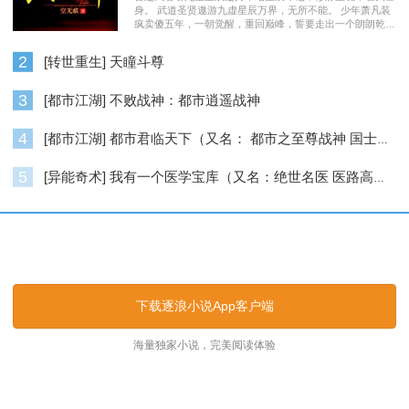
身。 武道圣贤遨游九虚星辰万界，无所不能。 少年萧凡装
疯卖傻五年，一朝觉醒，重回巅峰，誓要走出一个朗朗乾
坤……
2
[转世重生] 天瞳斗尊
3
[都市江湖] 不败战神：都市逍遥战神
4
[都市江湖] 都市君临天下（又名： 都市之至尊战神 国士无双 ）
5
[异能奇术] 我有一个医学宝库（又名：绝世名医 医路高升）
逐浪小说_逐浪网
下载逐浪小说App客户端
海量独家小说，完美阅读体验