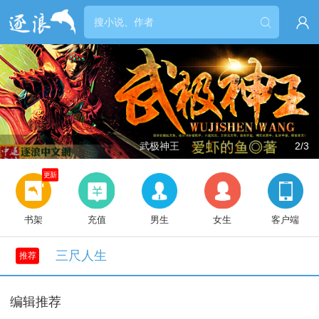


武极神王
2/3
更新
书架
充值
男生
女生
客户端
三尺人生
推荐
编辑推荐