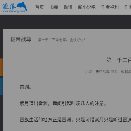
首页
书库
动漫
新小说吧
作者福利
作
极帝战尊
第一千二百零七章、金焕寻仇！
第一千二
小说：
极帝战尊
作者：
淡起
雷渊。
紫月道出雷渊，瞬间引起叶凌几人的注意。
雷族生活的地方正是雷渊，只是可惜紫月只是听过雷渊