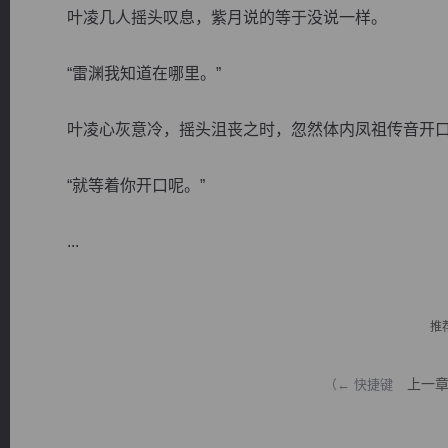
叶凌几人摇头叹息，紫月说的等于没说一样。
“雷渊我知道在哪里。”
叶凌心灰意冷，摇头沮丧之时，忽然体内凤祖传音开
逐浪小说
“就等着你开口呢。”
...
推
上一
（← 快捷键