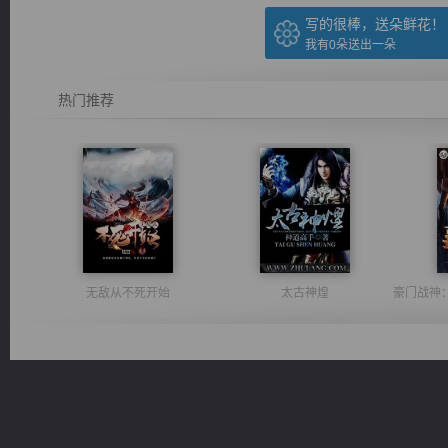
写的很棒，送朵鲜花！
我有
0
朵送出一朵
热门推荐
无敌从不死开始
太古神煌