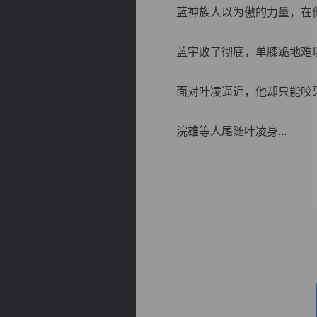
蓝神族人以为傲的力量，在他
蓝宇败了彻底，单膝跪地难以
面对叶凌逼近，他却只能咬牙
逐浪小说
浣雄等人尾随叶凌身...