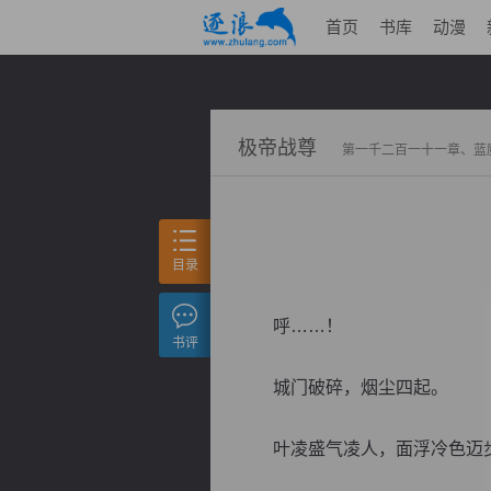
首页
书库
动漫
极帝战尊
第一千二百一十一章、蓝
目录
呼……！
书评
城门破碎，烟尘四起。
叶凌盛气凌人，面浮冷色迈步