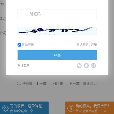
叶凌面前彻底被颠覆。
动弹半分，叶凌一拳让他筋骨尽断，想要起身都难比登天。
切齿，难以做出任何反应。
自动登录
忘记密码
|
注册
登录
合作登录
推荐在手机上阅读本书
上一章
回目录
下一章
（← 快捷键
快捷键→）
写的很棒，送朵鲜花！
看的很爽，我要点赞！
我有
0
朵送出一朵
赞20逐浪币再看下一章