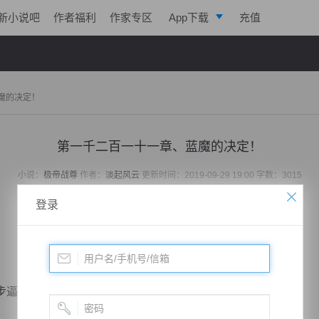
新小说吧
作者福利
作家专区
App下载
充值
逐浪小说
写作助手
魔的决定！
第一千二百一十一章、蓝魔的决定！
小说：
极帝战尊
作者：
淡起风云
更新时间：2019-09-29 19:00 字数：3015
登录
逼向对面蓝宇。