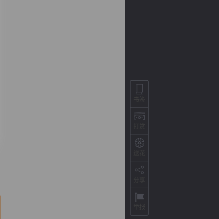
书签
打赏
背
字
宽
滚
送花
分享
举报