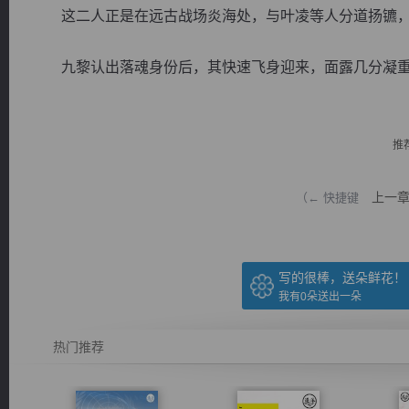
这二人正是在远古战场炎海处，与叶凌等人分道扬镳，
九黎认出落魂身份后，其快速飞身迎来，面露几分凝重，挡
逐浪小说
推
上一
（← 快捷键
写的很棒，送朵鲜花！
我有
0
朵送出一朵
热门推荐