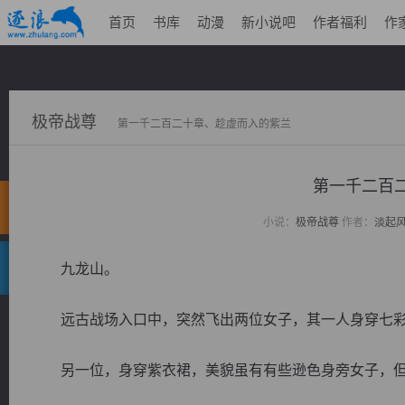
首页
书库
动漫
新小说吧
作者福利
作
极帝战尊
第一千二百二十章、趁虚而入的紫兰
第一千二百
小说：
极帝战尊
作者：
淡起
九龙山。
远古战场入口中，突然飞出两位女子，其一人身穿七彩
另一位，身穿紫衣裙，美貌虽有有些逊色身旁女子，但