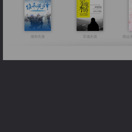
维和先锋
军魂永铸
桃运
激荡人生
豪门战神：我既王（又名战神归来不败神婿修罗战神）