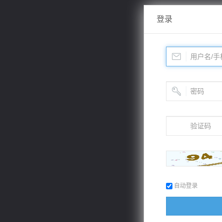
登录
自动登录