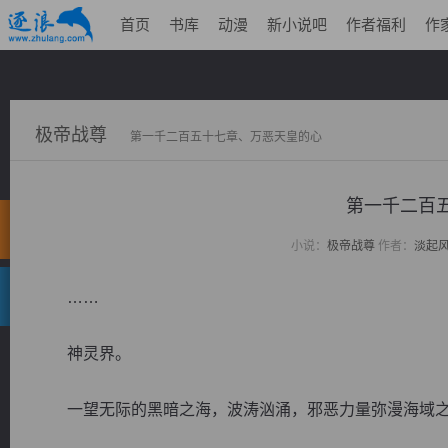
首页
书库
动漫
新小说吧
作者福利
作
极帝战尊
第一千二百五十七章、万恶天皇的心
第一千二百
小说：
极帝战尊
作者：
淡起
……
神灵界。
一望无际的黑暗之海，波涛汹涌，邪恶力量弥漫海域