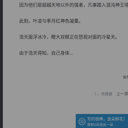
因为他们是超越天地以外的强者，凡事踏入混沌神王境
此刻，叶凌与季月红神色凝重。
浩天面浮冰冷，瞪大双眼正在怒视对面的冷星天。
逐浪小说
由于浩天得知，自己身体...
推
上一
（← 快捷键
写的很棒，送朵鲜花！
我有
0
朵送出一朵