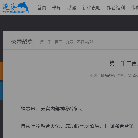
首页
书库
动漫
新小说吧
作者福利
作
极帝战尊
第一千二百五十九章、不打自招！
第一千二百
小说：
极帝战尊
作者：
淡起
……
神灵界，天宫内部神秘空间。
自从叶凌融合天运，成功取代天道后，世间强者皆第一