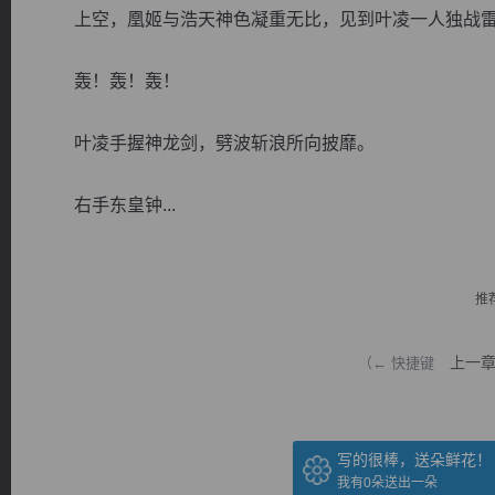
上空，凰姬与浩天神色凝重无比，见到叶凌一人独战雷
轰！轰！轰！
叶凌手握神龙剑，劈波斩浪所向披靡。
逐浪小说
右手东皇钟...
推
上一
（← 快捷键
写的很棒，送朵鲜花！
我有
0
朵送出一朵