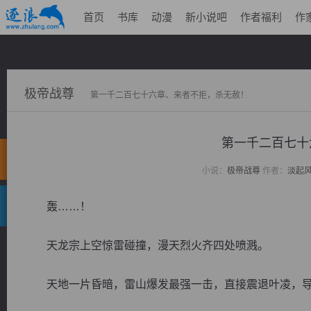
首页
书库
动漫
新小说吧
作者福利
作
极帝战尊
第一千二百七十六章、来者不拒，杀无赦！
第一千二百七十
小说：
极帝战尊
作者：
淡起
轰……！
天龙宗上空惊雷碰撞，漫天烈火齐四处喷溅。
天地一片昏暗，雷山爆发最强一击，直接震退叶凌，导