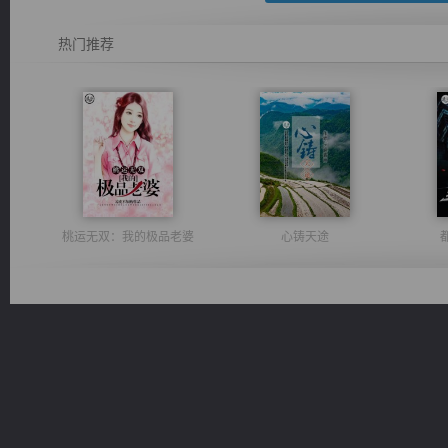
热门推荐
桃运无双：我的极品老婆
心铸天途
太古神煌
风前欲劝春光住