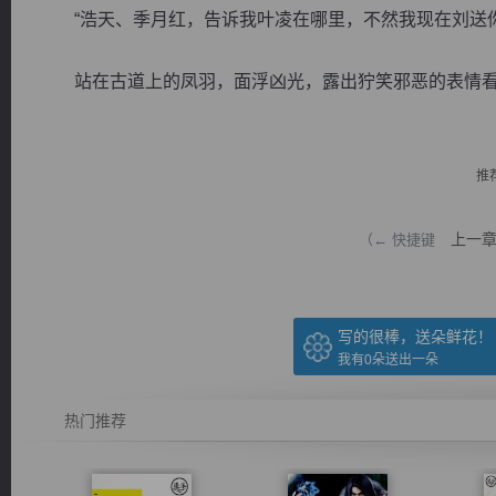
“浩天、季月红，告诉我叶凌在哪里，不然我现在刘送你
站在古道上的凤羽，面浮凶光，露出狞笑邪恶的表情看向
逐浪小说
推
上一
（← 快捷键
写的很棒，送朵鲜花！
我有
0
朵送出一朵
热门推荐