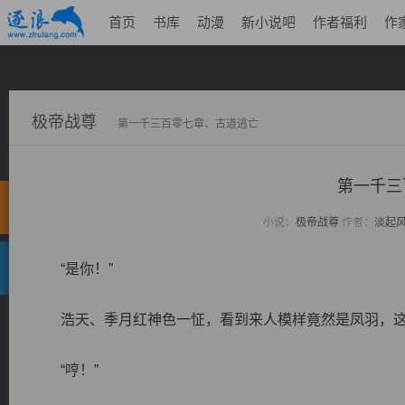
首页
书库
动漫
新小说吧
作者福利
作
极帝战尊
第一千三百零七章、古道逃亡
第一千三
小说：
极帝战尊
作者：
淡起
“是你！”
浩天、季月红神色一怔，看到来人模样竟然是凤羽，这
“哼！”