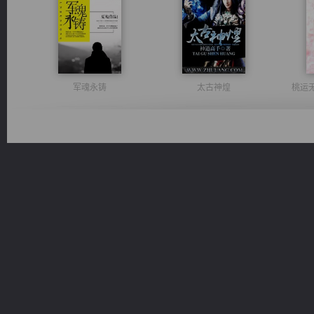
军魂永铸
太古神煌
桃运
心铸天途
诸仙天下