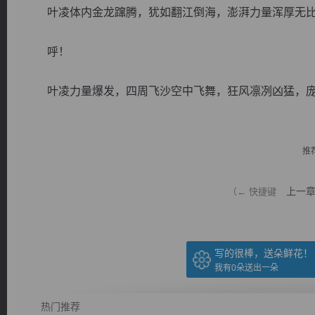
叶凌体内金龙蹿腾，犹如翻江倒海，澎湃力量浑厚无比
呼！
叶凌力量爆发，四周飞沙空中飞舞，狂风凛冽凶猛，庞大
逐浪小说
推
上一
（← 快捷键
写的很棒，送朵鲜花！
我有
0
朵送出一朵
热门推荐