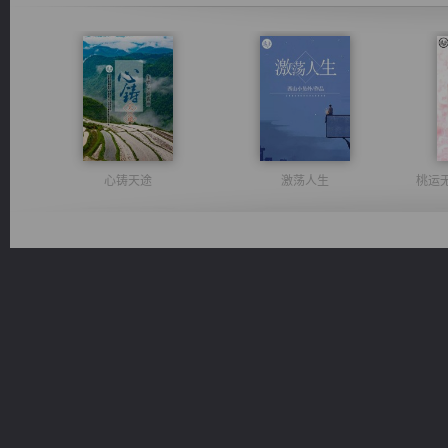
心铸天途
激荡人生
桃运
佣兵王
无敌从不死开始