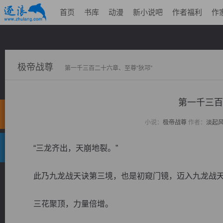
首页
书库
动漫
新小说吧
作者福利
作
极帝战尊
第一千三百二十六章、至尊“狄邛”
第一千三百
小说：
极帝战尊
作者：
淡起
“三龙齐出，天崩地裂。”
此乃九龙战天诀第三境，也是初窥门镜，迈入九龙战天
三花聚顶，力量倍增。