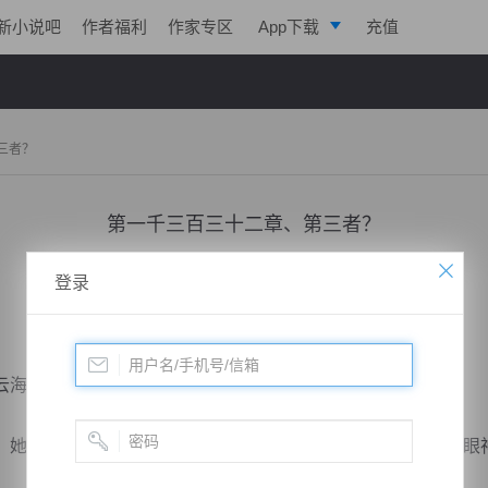
新小说吧
作者福利
作家专区
App下载
充值
逐浪小说
写作助手
三者？
第一千三百三十二章、第三者？
小说：
极帝战尊
作者：
淡起风云
更新时间：2019-10-24 11:00 字数：3011
登录
海以来，反而让她心花怒放，迫不及待想要前去。
她的笑容瞬间消失，取而代之的是冷若冰霜，如同要吃人的眼