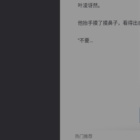
叶凌讶然。
他抬手摸了摸鼻子，看得出自
“不要...
逐浪小说
热门推荐