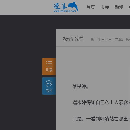
首页
书库
动漫
极帝战尊
第一千三百三十二章、第
目录
落星潭。
书评
端木婷得知自己心上人慕容云
只是，一看到叶凌站在那里，