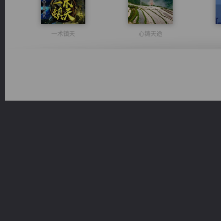
一术镇天
心铸天途
光明神印
都市之至尊君侯
太古神煌
绝世狂尊