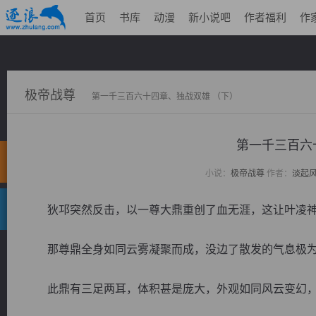
首页
书库
动漫
新小说吧
作者福利
作
极帝战尊
第一千三百六十四章、独战双雄 （下）
第一千三百六
小说：
极帝战尊
作者：
淡起
狄邛突然反击，以一尊大鼎重创了血无涯，这让叶凌神
那尊鼎全身如同云雾凝聚而成，没边了散发的气息极为
此鼎有三足两耳，体积甚是庞大，外观如同风云变幻，