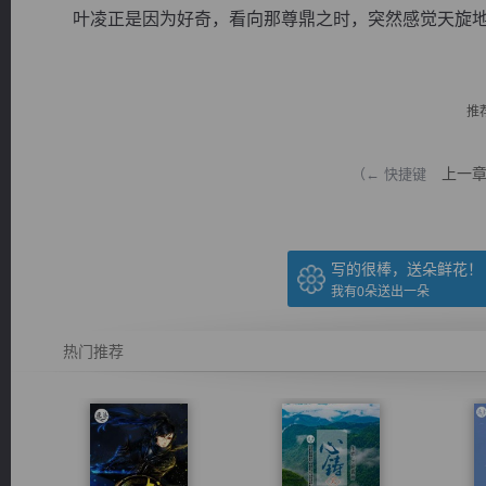
叶凌正是因为好奇，看向那尊鼎之时，突然感觉天旋地转
推
逐浪小说
上一
（← 快捷键
写的很棒，送朵鲜花！
我有
0
朵送出一朵
热门推荐