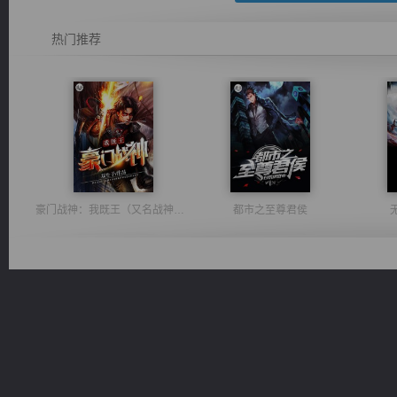
热门推荐
豪门战神：我既王（又名战神归来不败神婿修罗战神）
都市之至尊君侯
诸仙天下
维和先锋