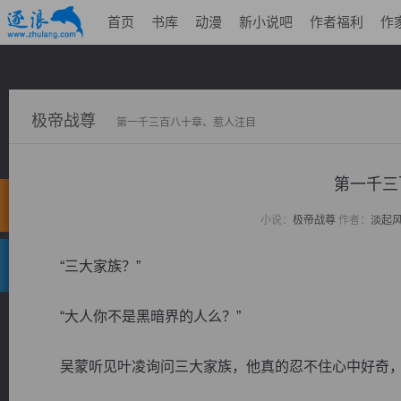
首页
书库
动漫
新小说吧
作者福利
作
极帝战尊
第一千三百八十章、惹人注目
第一千三
小说：
极帝战尊
作者：
淡起
“三大家族？”
“大人你不是黑暗界的人么？”
吴蒙听见叶凌询问三大家族，他真的忍不住心中好奇，