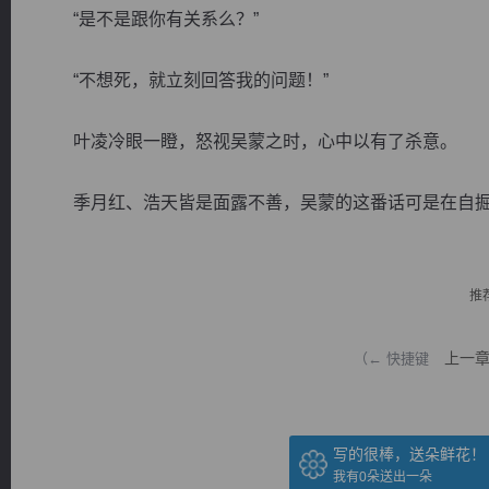
“是不是跟你有关系么？”
“不想死，就立刻回答我的问题！”
叶凌冷眼一瞪，怒视吴蒙之时，心中以有了杀意。
逐浪小说
季月红、浩天皆是面露不善，吴蒙的这番话可是在自掘..
推
上一
（← 快捷键
写的很棒，送朵鲜花！
我有
0
朵送出一朵