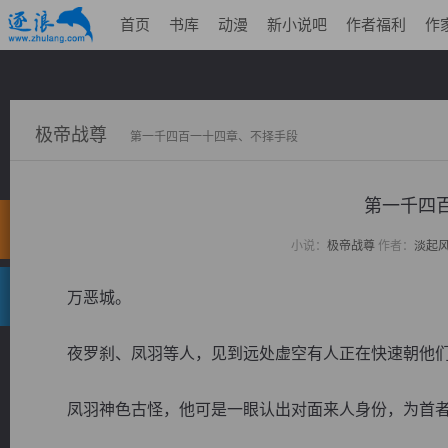
首页
书库
动漫
新小说吧
作者福利
作
极帝战尊
第一千四百一十四章、不择手段
第一千四
小说：
极帝战尊
作者：
淡起
万恶城。
夜罗刹、凤羽等人，见到远处虚空有人正在快速朝他们
凤羽神色古怪，他可是一眼认出对面来人身份，为首者