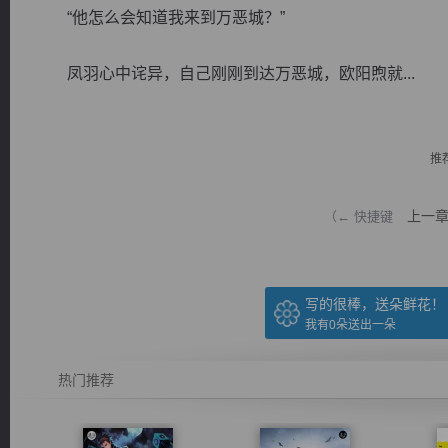
“他怎么会知道我来到万恶城？”
凤羽心中诧异，自己刚刚到达万恶城，欧阳煦就...
逐浪小说
推
上一
（← 快捷键
写的很棒，送朵鲜花！
我有
0
朵送出一朵
热门推荐