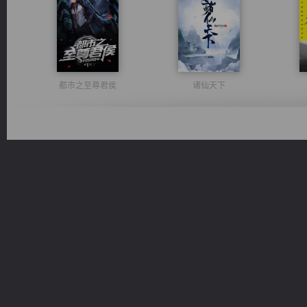
都市之至尊君侯
诸仙天下
风前欲劝春光住
心铸天途