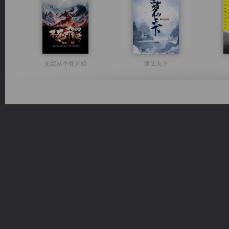
无敌从不死开始
诸仙天下
佣兵王
桃运无双：我的极品老婆