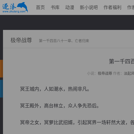
首页
书库
动漫
新小说吧
作者福利
作
极帝战尊
第一千四百八十一章、亡者归来
第一千四
小说：
极帝战尊
作者：
淡起
冥王城内，人如潮水，热闹非凡。
冥王殿外，高台林立，众人争先恐后。
冥帝之女，冥萝比武招婿，引起冥界一场轩然大波，各