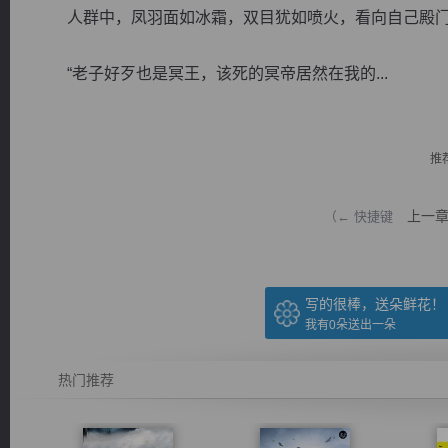
人群中，凤羽面如冰霜，双目犹如喷火，看向自己殿门
“老子好歹也是冥王，该死的冥帝居然在我的...
逐浪小说
推
上一
（← 快捷键
写的很棒，送朵鲜花！
我有
0
朵送出一朵
热门推荐