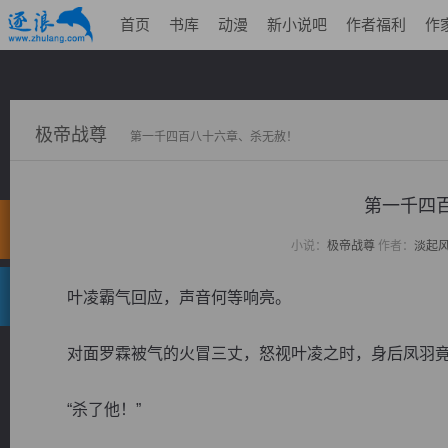
首页
书库
动漫
新小说吧
作者福利
作
极帝战尊
第一千四百八十六章、杀无赦！
第一千四
小说：
极帝战尊
作者：
淡起
叶凌霸气回应，声音何等响亮。
对面罗霖被气的火冒三丈，怒视叶凌之时，身后凤羽竟
“杀了他！”