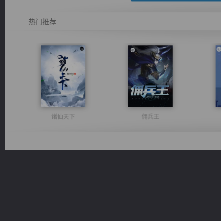
热门推荐
诸仙天下
佣兵王
军魂永铸
绝世狂尊