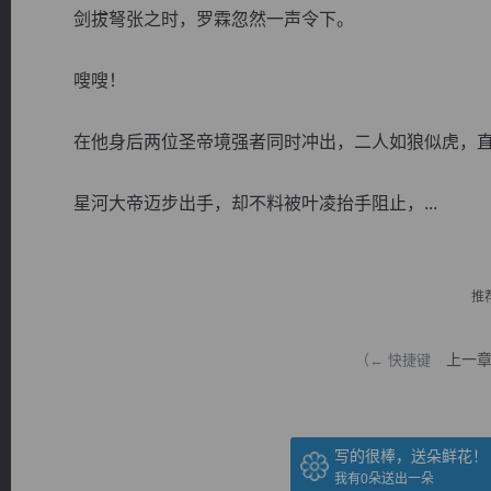
剑拔弩张之时，罗霖忽然一声令下。
嗖嗖！
在他身后两位圣帝境强者同时冲出，二人如狼似虎，直
逐浪小说
星河大帝迈步出手，却不料被叶凌抬手阻止，...
推
上一
（← 快捷键
写的很棒，送朵鲜花！
我有
0
朵送出一朵