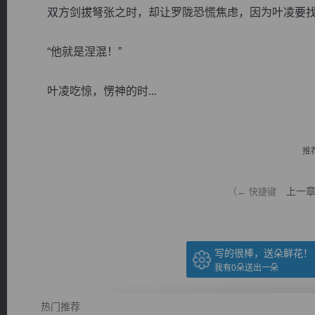
双方剑拔弩张之时，却让罗陇恐慌焦虑，因为叶凌要找
“他就是涅混！”
叶凌吃惊，愣神的时...
逐浪小说
推
上一
（← 快捷键
写的很棒，送朵鲜花！
我有
0
朵送出一朵
热门推荐