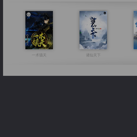
一术镇天
诸仙天下
绝世狂尊
豪门战神：我既王（又名战神归来不败神婿修罗战神）