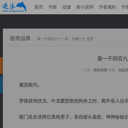
首页
书库
动漫
新小说吧
作者福利
作
极帝战尊
第一千四百九十一章、天魔少主“涅混”
第一千四百九
小说：
极帝战尊
作者：
淡起
魔宫殿内。
罗陇就地伏法，叶凌震怒取他狗命之时，殿外有人出手
殿门处走进两位黑袍男子，各自披头盖脸，神神秘秘出