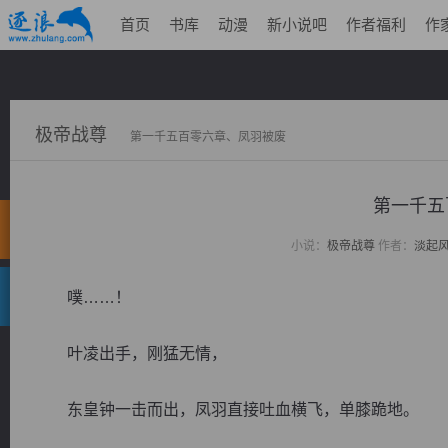
首页
书库
动漫
新小说吧
作者福利
作
极帝战尊
第一千五百零六章、凤羽被废
第一千五
小说：
极帝战尊
作者：
淡起
噗……！
叶凌出手，刚猛无情，
东皇钟一击而出，凤羽直接吐血横飞，单膝跪地。