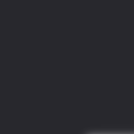
维和先锋
诸仙天下