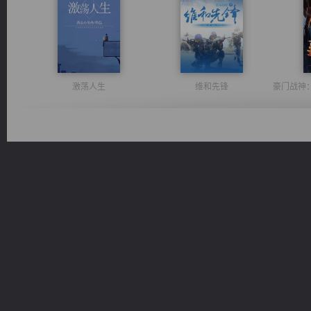
激荡人生
维和先锋
风前欲劝春光住
桃运无双：我的极品老婆