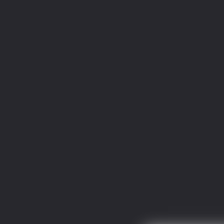
无敌从不死开始
光明神印
桃运无双：我的极品老婆
都市之至尊君侯