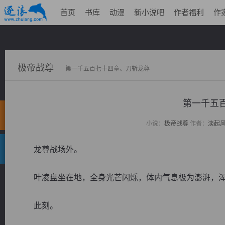
首页
书库
动漫
新小说吧
作者福利
作
极帝战尊
第一千五百七十四章、刀斩龙尊
第一千五
小说：
极帝战尊
作者：
淡起
龙尊战场外。
叶凌盘坐在地，全身光芒闪烁，体内气息极为澎湃，浑
此刻。