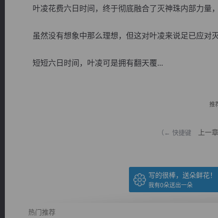
叶凌花费六日时间，终于彻底融合了灭神珠内部力量，
虽然没有想象中那么理想，但这对叶凌来说足已应对灭
短短六日时间，叶凌可是拥有翻天覆...
逐浪小说
推
上一
（← 快捷键
写的很棒，送朵鲜花！
我有
0
朵送出一朵
热门推荐