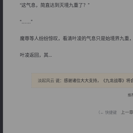
“这气息，简直达到灭境九重了？”
“……”
魔尊等人纷纷惊叹，看清叶凌的气息只是始境界九重，
逐浪小说
叶凌返回，其...
淡起风云
说：感谢诸位大大支持，《九龙战尊》将
推
上一
（← 快捷键