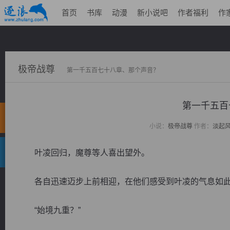
首页
书库
动漫
新小说吧
作者福利
作
极帝战尊
第一千五百七十八章、那个声音？
第一千五百
小说：
极帝战尊
作者：
淡起
叶凌回归，魔尊等人喜出望外。
各自迅速迈步上前相迎，在他们感受到叶凌的气息如此
“始境九重？”