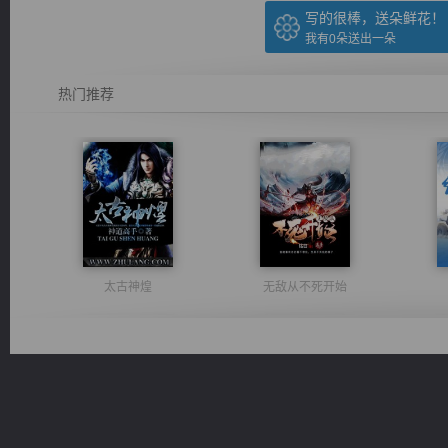
写的很棒，送朵鲜花！
我有
0
朵送出一朵
热门推荐
太古神煌
无敌从不死开始