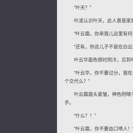
“叶天？”
叶凌认识叶天，此人曾是家族
“叶云霜，你来我儿这里有何
“还有，你这儿子不是在白云宗
叶云华面色顿时阴冷，见到叶
“叶云华，你不要过分，我在怎
个交代么？”
叶云霜眉头紧皱，神色阴晴不
手。
“什么？！”
“叶云霜，你不要血口喷人！