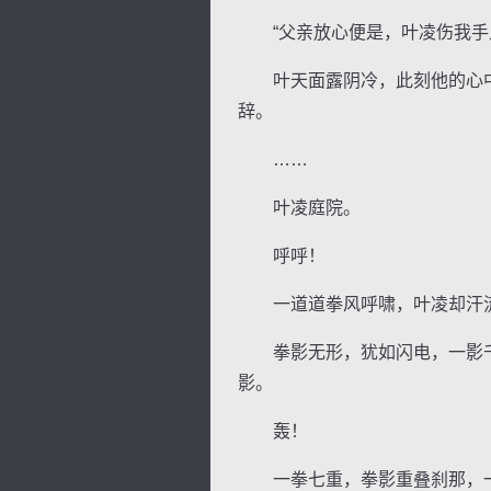
“父亲放心便是，叶凌伤我手足
叶天面露阴冷，此刻他的心中
辞。
……
叶凌庭院。
呼呼！
一道道拳风呼啸，叶凌却汗流
拳影无形，犹如闪电，一影千
影。
轰！
一拳七重，拳影重叠刹那，一