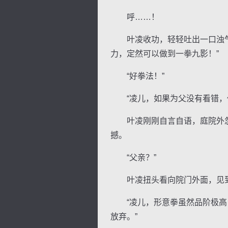
呼……！
叶凌收功，轻轻吐出一口浊气，
力，定然可以做到一拳九影！”
“好拳法！”
“凌儿，如果为父没有看错，你
叶凌刚刚自言自语，庭院外忽
撼。
“父亲？”
叶凌扭头看向院门外面，见到
“凌儿，形意拳虽然品阶极高，
放弃。”