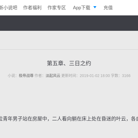
新小说吧
作者福利
作家专区
App下载
充值
逐浪小说
写作助手
第五章、三日之约
小说：
极帝战尊
作者：
淡起风云
更新时间：2019-01-02 18:00 字数：3166
青年男子站在房屋中，二人看向躺在床上处在昏迷的叶云，各