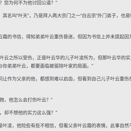
您为何不为他讨回公道？”
名叫“叶天”，乃是拜入两大宗门之一“白云宗”外门弟子，也是
霜的书信，得知弟弟叶云重伤昏迷，但因为书信上并未提起因
云之所以受伤，正是叶云华的儿子叶凌所为，但那叶云华的实
与你弟弟叶云，都要面临被驱除叶家的局面。”
让作为父亲的他，都感到难以启齿，但看到自己儿子叶云重伤
，他怎么会打伤叶云？”
却不想他的实力这么强？”
叶凌，他险些有些不相信，但看父亲叶云霜的表情，此事自然