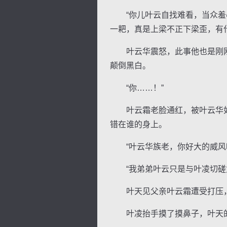
“你儿叶云自找难看，当众羞辱
一耙，真是上梁不正下梁歪，有
叶云华震怒，此事他也是刚刚
颠倒黑白。
“你……！”
叶云霜老脸通红，被叶云华如
错在谁的身上。
“叶云华族老，你好大的威风
“我弟弟叶云只是与叶凌切磋武
叶天见父亲叶云霜遭受打压，
叶凌抬手摸了摸鼻子，叶天的表