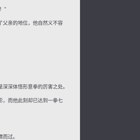
！”
了父亲的地位，他自然义不容
是深深体悟形意拳的厉害之处。
影，而他此刻却已达到一拳七
啸而过。