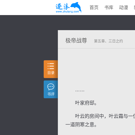
首页
书库
动漫
极帝战尊
第五章、三日之约
目录
……
书评
叶家府邸。
叶云的房间中，叶云霜与一位
一道阴寒之意。