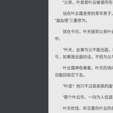
“父亲，叶弟弟叶云被谁所伤？
站在叶云霜身旁的青年男子，其
“凝血境”三重修为。
就在今日，叶天接到父亲叶云
逐浪小说
中。
“叶天，此事为父不能出面，叶
亏，如果我出面的话，不但为父
叶云霜神色难看，叶天的询问
岂能回容忍下去。
“叶凌？他只不过是家族的废物
“那个叶云华，一向为人低调，
叶天吃惊，听见重伤叶云的是