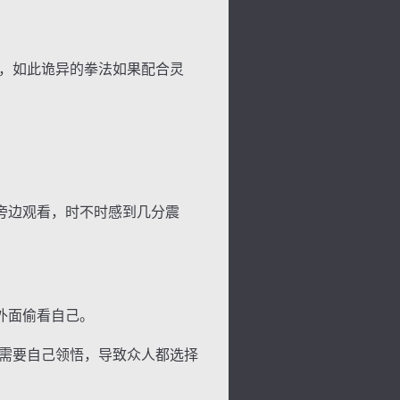
，如此诡异的拳法如果配合灵
景
号
度
动
旁边观看，时不时感到几分震
外面偷看自己。
需要自己领悟，导致众人都选择