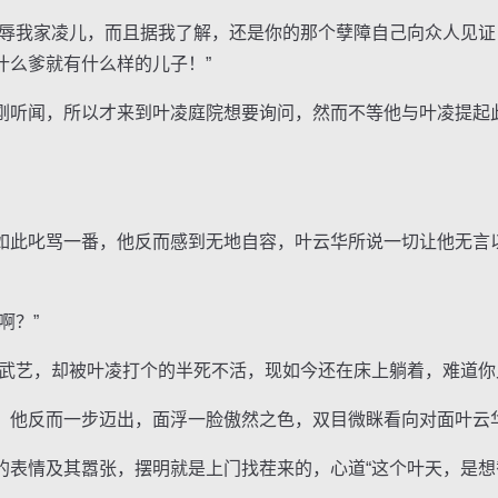
我家凌儿，而且据我了解，还是你的那个孽障自己向众人见证
什么爹就有什么样的儿子！”
听闻，所以才来到叶凌庭院想要询问，然而不等他与叶凌提起
此叱骂一番，他反而感到无地自容，叶云华所说一切让他无言
啊？”
艺，却被叶凌打个的半死不活，现如今还在床上躺着，难道你
他反而一步迈出，面浮一脸傲然之色，双目微眯看向对面叶云
情及其嚣张，摆明就是上门找茬来的，心道“这个叶天，是想