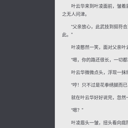
叶云华来到叶凌面前，皱着眉
之无人问津。
“父亲放心，此武技到挺符合凌
此。”
叶凌憨然一笑，面对父亲叶云
“嗯，你的路还很长，一切都
叶云华微微点头，浮现一抹欣
“哼！只不过是花拳绣腿而已，
就在叶云华好好说完，忽然一
“嗯？”
叶凌眉头一皱，扭头看向庭院