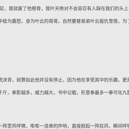
，我就废了他根骨，我叶天绝对不会容忍有人踩在我们的头上
极为震怒，身为叶云的哥哥，自然要替弟弟叶云报仇雪恨，为
浃背，就算如此他并没有停止，因为他在享受其中的乐趣，更
斤，拳影越多，威力越大，书中记载，形意拳最多一拳可化九
阵罡风呼啸，嘭嘭一连串的炸响，直接掀起一阵狂风，瞬间呼