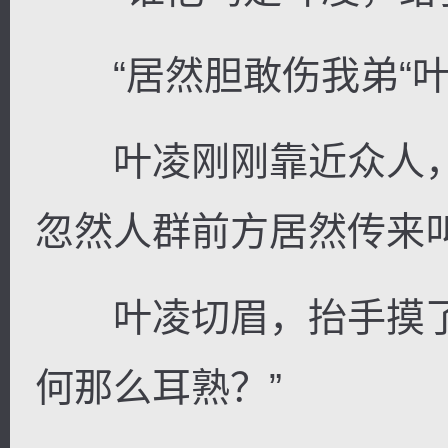
“居然胆敢伤我弟“叶
叶凌刚刚靠近众人，
忽然人群前方居然传来
叶凌切眉，抬手摸了
何那么耳熟？”