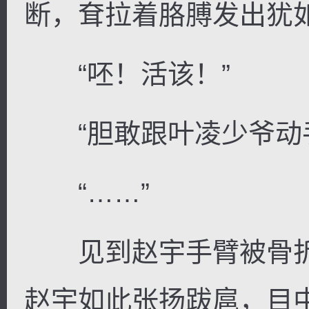
断，耷拉着胳膊发出犹
“呸！活该！”
“胆敢跟叶凌少爷动手
“……”
见到赵宇手臂被骨折
赵宇如此张扬跋扈，目