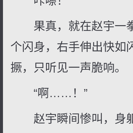
咔嚓！
果真，就在赵宇一拳
个闪身，右手伸出快如
撅，只听见一声脆响。
“啊……！”
赵宇瞬间惨叫，身躯