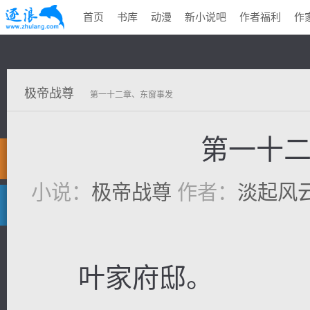
首页
书库
动漫
新小说吧
作者福利
作
极帝战尊
第一十二章、东窗事发
第一十
小说：
极帝战尊
作者：
淡起风
叶家府邸。