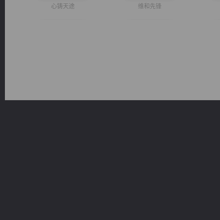
心铸天途
维和先锋
诸仙天下
都市之至尊君侯
绝世狂尊
一术镇天