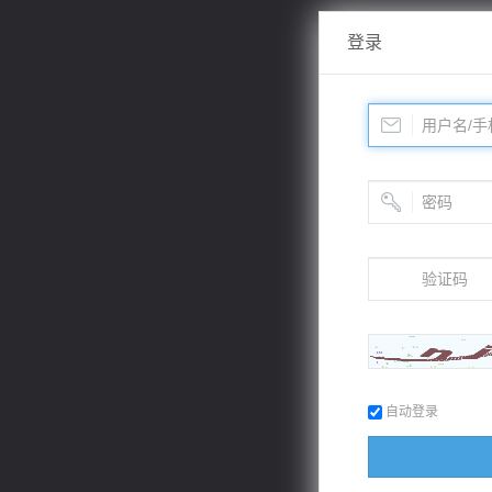
登录
自动登录