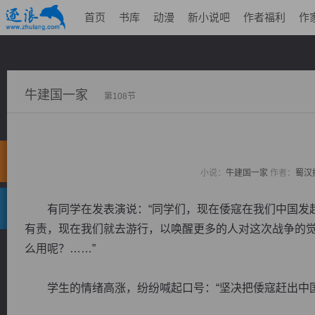
首页
书库
动漫
新小说吧
作者福利
作
牛建国一家
第108节
小说：
牛建国一家
作者：
蜀汉
有同学在发表演说：“同学们，现在倭寇在我们中国发起
有责，现在我们就去游行，以唤醒更多的人对这次战争的
么用呢？……”
学生的情绪高涨，纷纷喊起口号：“坚决把倭寇赶出中国。”