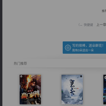
推
上一
（← 快捷键
逐浪小说
写的很棒，送朵鲜花！
我有
0
朵送出一朵
热门推荐