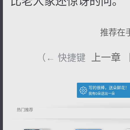
比老人家还惊讶的问。
推荐在
上一章
（← 快捷键
写的很棒，送朵鲜花！
我有
0
朵送出一朵
热门推荐