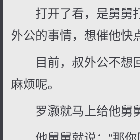
打开了看，是舅舅打
外公的事情，想催他快
目前，叔外公不想回
麻烦呢。
罗灏就马上给他舅舅
他舅舅就说：“那你