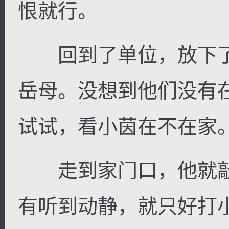
恨就行。
回到了单位，放下了
岳母。没想到他们没有
试试，看小茵在不在家
走到家门口，他就敲
有听到动静，就只好打