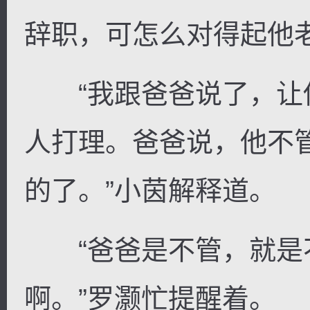
辞职，可怎么对得起他
“我跟爸爸说了，让
人打理。爸爸说，他不
的了。”小茵解释道。
“爸爸是不管，就是
啊。”罗灏忙提醒着。