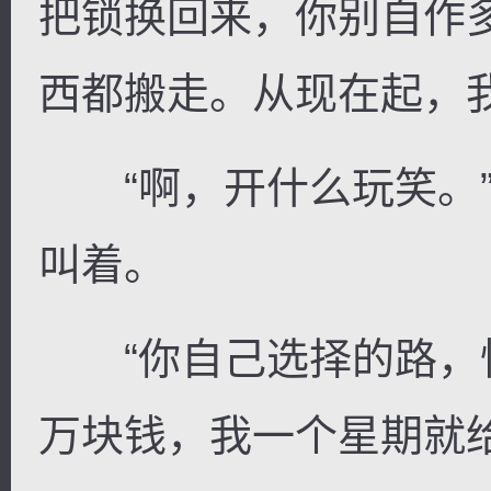
把锁换回来，你别自作
西都搬走。从现在起，
“啊，开什么玩笑。”
叫着。
“你自己选择的路，
万块钱，我一个星期就