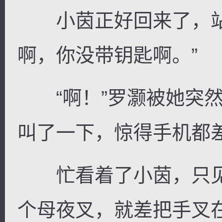
小茵正好回来了，站
啊，你没带钥匙啊。”
“啊！”罗灏被她突然
叫了一下，惊得手机都
忙看着了小茵，只见
个母夜叉，就差把手叉