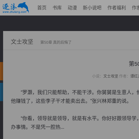
首页
书库
动漫
新小说吧
作者福利
作
文士攻坚
第50章 真的后悔了
第5
小说：
文士攻坚
作者：
谭红
“罗灏，我们只能帮助，不能干涉。你舅舅是生意人，他
他赚钱了，这些李子干才能卖出去。”张兴林郑重的说。
“你看，领导就是领导，就是有水平。你好好跟领导学，
办事情。不是凭一腔热...