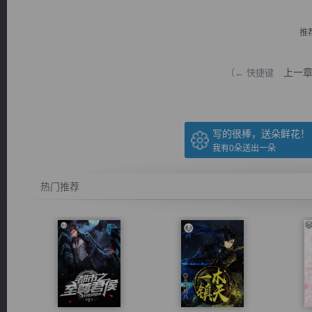
推
上一
（← 快捷键
逐浪小说
写的很棒，送朵鲜花！
我有
0
朵送出一朵
热门推荐