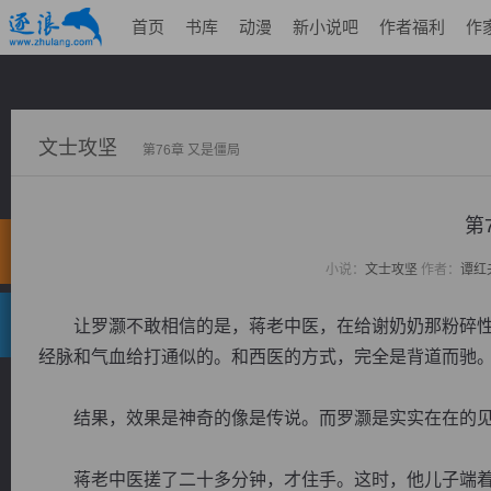
首页
书库
动漫
新小说吧
作者福利
作
文士攻坚
第76章 又是僵局
第
小说：
文士攻坚
作者：
谭红
让罗灏不敢相信的是，蒋老中医，在给谢奶奶那粉碎性
经脉和气血给打通似的。和西医的方式，完全是背道而驰
结果，效果是神奇的像是传说。而罗灏是实实在在的见
蒋老中医搓了二十多分钟，才住手。这时，他儿子端着一只