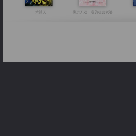
一术镇天
桃运无双：我的极品老婆
风前欲劝春光住
无敌从不死开始
都市之至尊君侯
诸仙天下