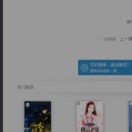
推
上一
（← 快捷键
逐浪小说
写的很棒，送朵鲜花！
我有
0
朵送出一朵
热门推荐