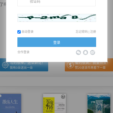
。人家都订好的酒了啊。”谢...
推荐在手机上阅读本书
自动登录
忘记密码
|
注册
上一章
回目录
下一章
（← 快捷键
快捷键→）
登录
合作登录
写的很棒，送朵鲜花！
看的很爽，我要点赞！
我有
0
朵送出一朵
赞20逐浪币再看下一章