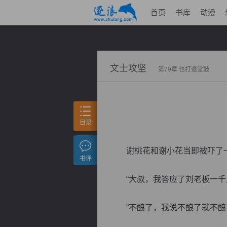
首页
书库
动漫
文士攻坚
第79章 也打退堂鼓
目录
谢桃花和谢小花当即被吓了一
书评
“大叔，我答应了刘老板一千斤
“不酿了，我说不酿了就不酿了