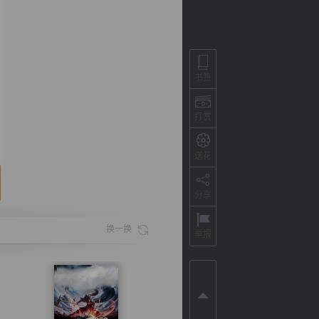
书签
打赏
送花
分享
背
字
宽
滚
换一换
举报