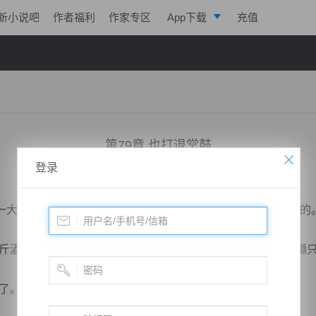
新小说吧
作者福利
作家专区
App下载
充值
逐浪小说
写作助手
第79章 也打退堂鼓
登录
小说：
文士攻坚
作者：
谭红夫
更新时间：2019-04-24 12:00 字数：2129
大跳，忙躲到了罗灏的身后，很本能的把他当做了保护神似的
酒的。现在人家在催啊。先酿一千斤酒送给他再说吧。”罗灏
。”谢大民怒叫着。