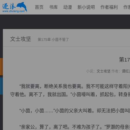
首页
书库
动漫
新小说吧
作者福利
作
文士攻坚
第175章 小茵不管了
第1
小说：
文士攻坚
作者：
谭红
“我就要离，断绝关系我也要离。我不可能这样守着阳光
守着他。离不了，我就出国。”小茵嚎叫着，抓起包，转身
“小茵，小茵……”小茵的父亲大叫着。却无法把小茵叫
“亲家公，算了，离了吧。不难为孩子了。”罗灏的母亲抹了