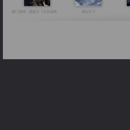
豪门战神：我既王（又名战神归来不败神婿修罗战神）
诸仙天下
太古神煌
桃运无双：我的极品老婆
军魂永铸
心铸天途