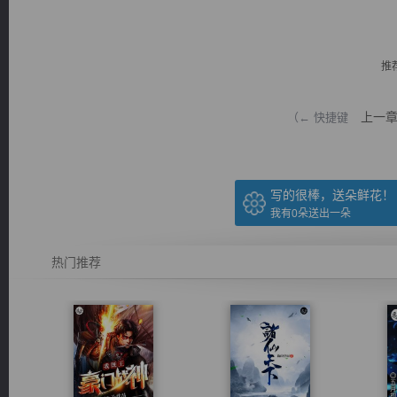
推
上一
（← 快捷键
逐浪小说
写的很棒，送朵鲜花！
我有
0
朵送出一朵
热门推荐