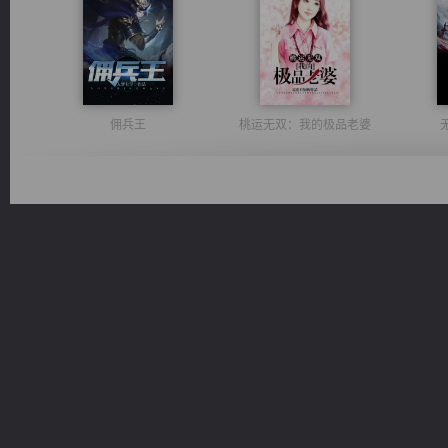
佣兵王
桃运无双：我的极品老婆
维和先锋
一术镇天