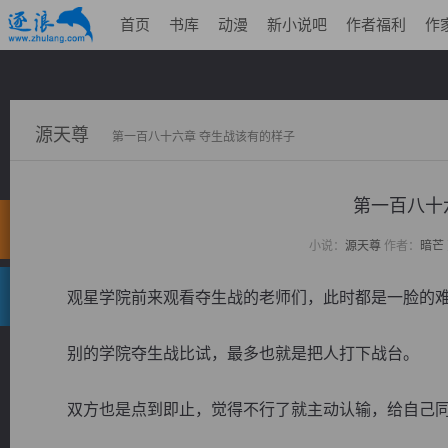
首页
书库
动漫
新小说吧
作者福利
作
源天尊
第一百八十六章 夺生战该有的样子
第一百八十
小说：
源天尊
作者：
暗芒
观星学院前来观看夺生战的老师们，此时都是一脸的
别的学院夺生战比试，最多也就是把人打下战台。
双方也是点到即止，觉得不行了就主动认输，给自己同