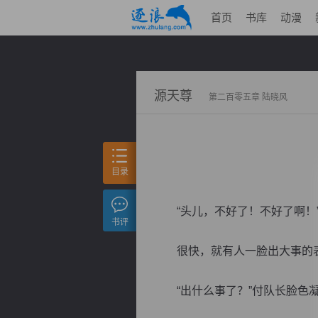
首页
书库
动漫
源天尊
第二百零五章 陆晓风
目录
“头儿，不好了！不好了啊！
书评
很快，就有人一脸出大事的表
“出什么事了？”付队长脸色