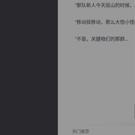
“那队新人今天巡山的时候，发
“移动就移动，那么大惊小怪的
“不是，关键咱们的那群...
逐浪小说
热门推荐