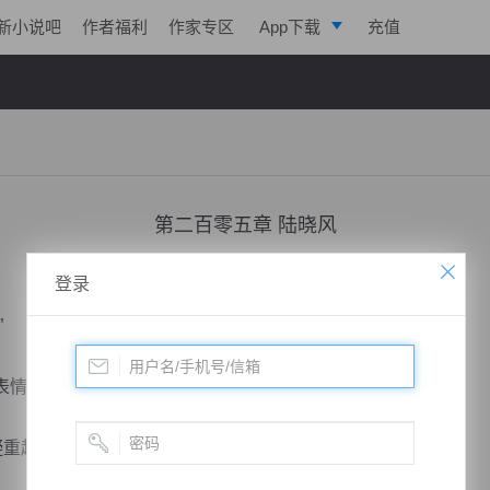
新小说吧
作者福利
作家专区
App下载
充值
逐浪小说
写作助手
第二百零五章 陆晓风
小说：
源天尊
作者：
暗芒
更新时间：2019-08-08 23:35 字数：2107
登录
”
情，从驻地大门方向赶来。
凝重起来。