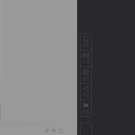
书签
打赏
送花
背
字
宽
滚
分享
举报
换一换