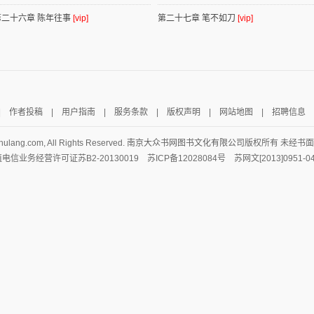
第二十六章 陈年往事
[vip]
第二十七章 笔不如刀
[vip]
|
作者投稿
|
用户指南
|
服务条款
|
版权声明
|
网站地图
|
招聘信息
hulang.com, All Rights Reserved.
南京大众书网图书文化有限公司
版权所有 未经书
电信业务经营许可证苏B2-20130019 苏ICP备12028084号 苏网文[2013]0951-0