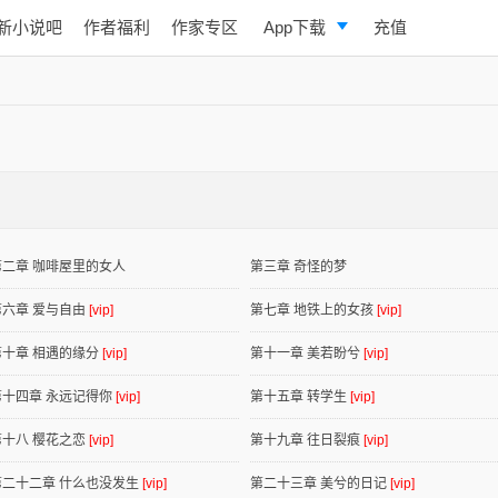
新小说吧
作者福利
作家专区
App下载
充值
逐浪小说
写作助手
第二章 咖啡屋里的女人
第三章 奇怪的梦
第六章 爱与自由
[vip]
第七章 地铁上的女孩
[vip]
第十章 相遇的缘分
[vip]
第十一章 美若盼兮
[vip]
第十四章 永远记得你
[vip]
第十五章 转学生
[vip]
第十八 樱花之恋
[vip]
第十九章 往日裂痕
[vip]
第二十二章 什么也没发生
[vip]
第二十三章 美兮的日记
[vip]