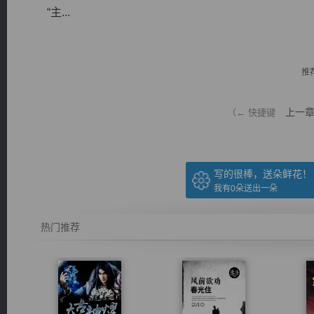
“主...
推
逐浪小说
上一
（← 快捷键
写的很棒，送朵鲜花！
我有
0
朵送出一朵
热门推荐