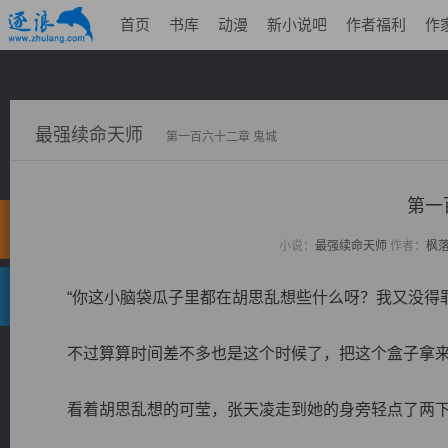
首页
书库
动漫
新小说吧
作者福利
作
最强续命天师
第一百六十二章 鬼城
第一
小说：
最强续命天师
作者：
枫
“你这小脑袋瓜子里都在胡思乱想些什么呀？我又没得罪
不过算算时间差不多也是这个时候了，把这个盒子拿来吧
看着胡思乱想的可莹，张天凌走到她的身旁轻点了两下