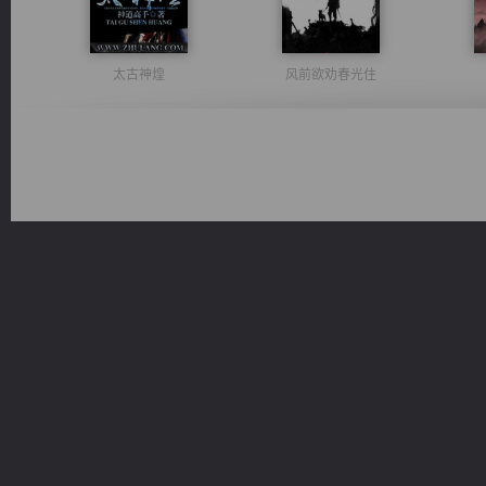
太古神煌
风前欲劝春光住
维和先锋
豪门战神：我既王（又名战神归来不败神婿修罗战神）
都市之至尊君侯
一术镇天