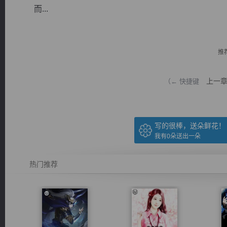
而...
推
逐浪小说
上一
（← 快捷键
写的很棒，送朵鲜花！
我有
0
朵送出一朵
热门推荐