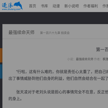
首页
书库
动漫
新小说吧
作者福利
作
最强续命天师
第一百六十九章 拍卖会
第一百
小说：
最强续命天师
作者：
枫
“行啦，这有什么难的，你就是责任心太重了，把自己的
出了事情威胁到他们自身的利益，他们自然会结合在一起了
张天凌对于老刘头说是担心的事情完全不在意，反正他
的身上。