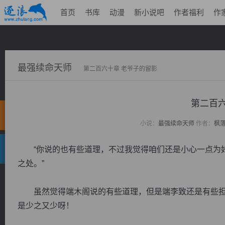
首页
书库
动漫
新小说吧
作者福利
作
最强续命天师
第二百六十章 老爷子的留影
第二百六
小说：
最强续命天师
作者：
枫
“你说的也有些道理，不过我觉得咱们还是小心一点为好
之处。”
虽然觉得端木阁说的有些道理，但是端李致还是有些担
是少之又少呀！