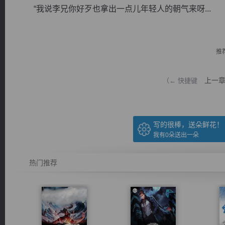
“我说李兄你好歹也拿出一点儿年轻人的朝气来呀...
推
逐浪小说
上一
（← 快捷键
写的很棒，送朵鲜花！
我有
0
朵送出一朵
热门推荐