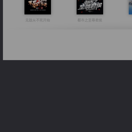
无敌从不死开始
都市之至尊君侯
绝世狂尊
一术镇天
诸仙天下
桃运无双：我的极品老婆