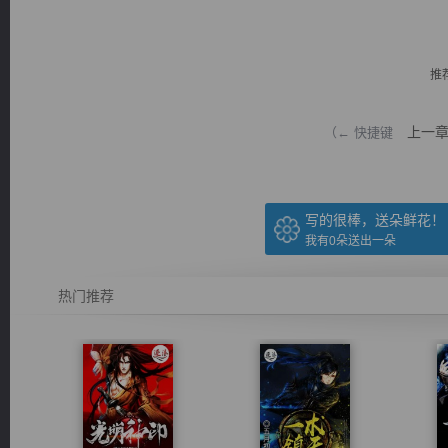
推
上一
（← 快捷键
逐浪小说
写的很棒，送朵鲜花！
我有
0
朵送出一朵
热门推荐