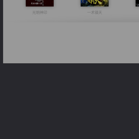
光明神印
一术镇天
军魂永铸
佣兵王
绝世狂尊
无敌从不死开始
桃运