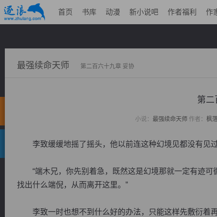
首页
书库
动漫
新小说吧
作者福利
作
最强续命天师
第二百六十九章 妥协
第二
小说：
最强续命天师
作者：
枫
李致缓缓地摇了摇头，他以前连这种幻境见都没有见过
“端木兄，你先别着急，既然这是幻境那就一定有迹可循
找出什么端倪，从而离开这里。”
李致一时也想不到什么好的办法，只能这样先敷衍着再说