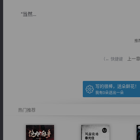
“当然...
推
逐浪小说
上一
（← 快捷键
写的很棒，送朵鲜花！
我有
0
朵送出一朵
热门推荐