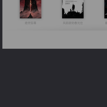
绝世狂尊
风前欲劝春光住
诸仙天下
佣兵王