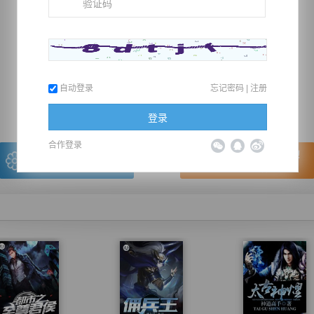
推荐在手机上阅读本书
自动登录
忘记密码
|
注册
上一章
回目录
下一章
（← 快捷键
快捷键→）
登录
合作登录
写的很棒，送朵鲜花！
看的很爽，我要点赞！
我有
0
朵送出一朵
赞20逐浪币再看下一章