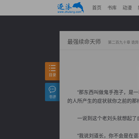
首页
书库
动漫
最强续命天师
第二百九十章 诡
目录
“那东西叫做鬼手孢子，是一种
书评
的人所产生的症状就你之前的那样
一说到这个老刘头就想起了自
“我说刘道长，你不会是在诓我