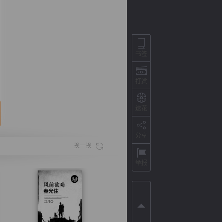
书签
打赏
送花
分享
背
字
宽
滚
换一换
举报