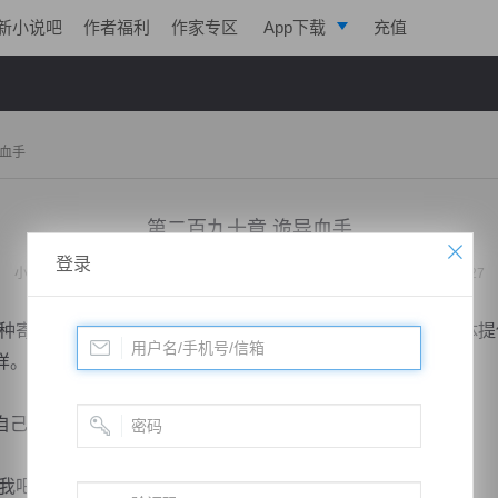
新小说吧
作者福利
作家专区
App下载
充值
逐浪小说
写作助手
异血手
第二百九十章 诡异血手
登录
小说：
最强续命天师
作者：
枫落风堕
更新时间：2019-10-03 22:06 字数：2027
寄生型幽灵。他们寄生在人的体内，吸收人体精华为其母体提
。”
己之前的那一次任务，实在是有些心有余悸呀！
吧，我听说过水鬼，吊死鬼，饿死鬼，可就是没听...