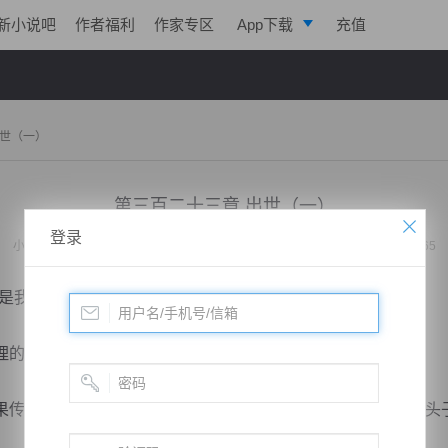
新小说吧
作者福利
作家专区
App下载
充值
逐浪小说
写作助手
出世（一）
第三百二十三章 出世（一）
登录
小说：
最强续命天师
作者：
枫落风堕
更新时间：2019-10-20 21:58 字数：2765
我觉得那老家伙应该是不会跟鬼合作在一起的。”
的，但是老刘头想了想之后还是觉得有些不太可能。
传出去对他李家的声望还是有很大打击的，所以他觉得那老头