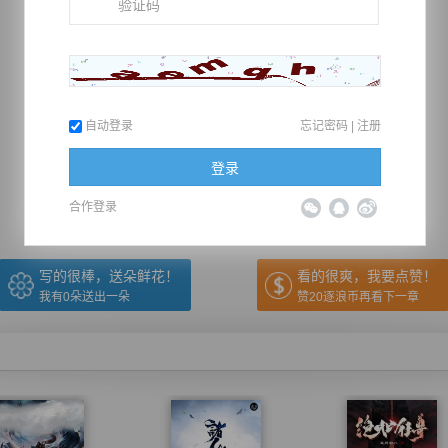
自动登录
忘记密码
|
注册
推荐在手机上阅读本书
登录
上一章
回目录
下一章
（← 快捷键
快捷键→）
合作登录
写的很棒，送朵鲜花！
看的很爽，我要点赞！
我有
0
朵送出一朵
赞20逐浪币再看下一章