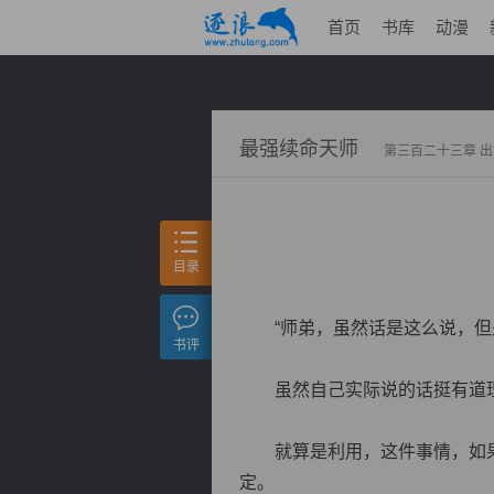
首页
书库
动漫
最强续命天师
第三百二十三章 
目录
“师弟，虽然话是这么说，但是
书评
虽然自己实际说的话挺有道理
就算是利用，这件事情，如果
定。