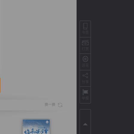
书签
打赏
送花
分享
背
字
宽
滚
举报
换一换